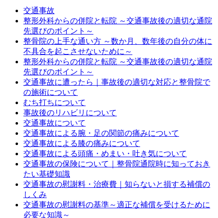
交通事故
整形外科からの併院と転院 ～交通事故後の適切な通院
先選びのポイント～
整骨院の上手な通い方 ～数か月、数年後の自分の体に
不具合を起こさせないために～
整形外科からの併院と転院 ～交通事故後の適切な通院
先選びのポイント～
交通事故に遭ったら｜事故後の適切な対応と整骨院で
の施術について
むち打ちについて
事故後のリハビリについて
交通事故について
交通事故による腕・足の関節の痛みについて
交通事故による膝の痛みについて
交通事故による頭痛・めまい・吐き気について
交通事故の保険について｜整骨院通院時に知っておき
たい基礎知識
交通事故の慰謝料・治療費｜知らないと損する補償の
しくみ
交通事故の慰謝料の基準～適正な補償を受けるために
必要な知識～