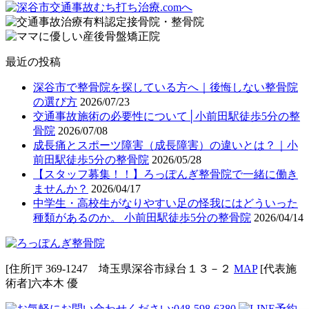
最近の投稿
深谷市で整骨院を探している方へ｜後悔しない整骨院
の選び方
2026/07/23
交通事故施術の必要性について│小前田駅徒歩5分の整
骨院
2026/07/08
成長痛とスポーツ障害（成長障害）の違いとは？｜小
前田駅徒歩5分の整骨院
2026/05/28
【スタッフ募集！！】ろっぽんぎ整骨院で一緒に働き
ませんか？
2026/04/17
中学生・高校生がなりやすい足の怪我にはどういった
種類があるのか。 小前田駅徒歩5分の整骨院
2026/04/14
[住所]〒369-1247 埼玉県深谷市緑台１３－２
MAP
[代表施
術者]六本⽊ 優