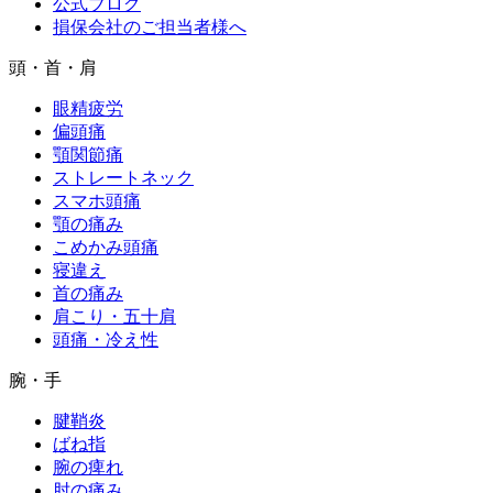
公式ブログ
損保会社のご担当者様へ
頭・首・肩
眼精疲労
偏頭痛
顎関節痛
ストレートネック
スマホ頭痛
顎の痛み
こめかみ頭痛
寝違え
首の痛み
肩こり・五十肩
頭痛・冷え性
腕・手
腱鞘炎
ばね指
腕の痺れ
肘の痛み