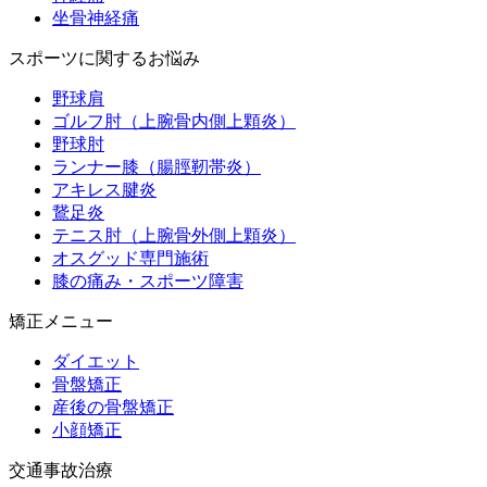
坐骨神経痛
スポーツに関するお悩み
野球肩
ゴルフ肘（上腕骨内側上顆炎）
野球肘
ランナー膝（腸脛靭帯炎）
アキレス腱炎
鵞足炎
テニス肘（上腕骨外側上顆炎）
オスグッド専門施術
膝の痛み・スポーツ障害
矯正メニュー
ダイエット
骨盤矯正
産後の骨盤矯正
小顔矯正
交通事故治療