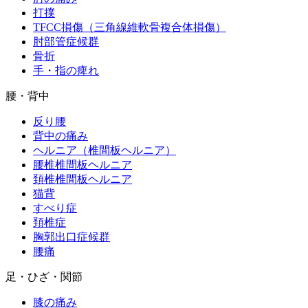
打撲
TFCC損傷（三角線維軟骨複合体損傷）
肘部管症候群
骨折
手・指の痺れ
腰・背中
反り腰
背中の痛み
ヘルニア（椎間板ヘルニア）
腰椎椎間板ヘルニア
頚椎椎間板ヘルニア
猫背
すべり症
頚椎症
胸郭出口症候群
腰痛
足・ひざ・関節
膝の痛み