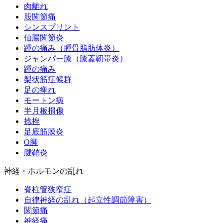
肉離れ
股関節痛
シンスプリント
仙腸関節炎
踵の痛み（腫骨脂肪体炎）
ジャンパー膝（膝蓋靭帯炎）
踵の痛み
梨状筋症候群
足の痺れ
モートン病
半月板損傷
捻挫
足底筋膜炎
O脚
腱鞘炎
神経・ホルモンの乱れ
脊柱管狭窄症
自律神経の乱れ（起立性調節障害）
関節痛
神経痛