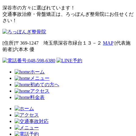
深谷市の方々に選ばれています！
交通事故治療・骨盤矯正は、ろっぽんぎ整骨院にお任せくだ
さい！
[住所]〒369-1247 埼玉県深谷市緑台１３－２
MAP
[代表施
術者]六本⽊ 優
ホーム
メニュー
初めての方へ
アクセス
料金表