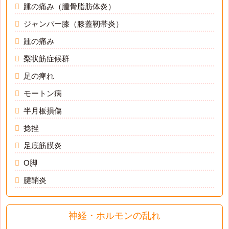
踵の痛み（腫骨脂肪体炎）
ジャンパー膝（膝蓋靭帯炎）
踵の痛み
梨状筋症候群
足の痺れ
モートン病
半月板損傷
捻挫
足底筋膜炎
O脚
腱鞘炎
神経・ホルモンの乱れ