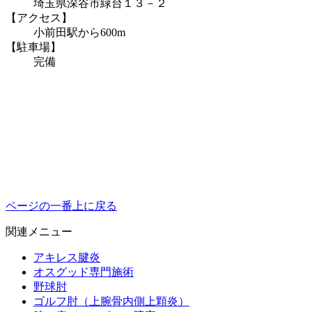
埼玉県深谷市緑台１３－２
【アクセス】
小前田駅から600m
【駐車場】
完備
ページの一番上に戻る
関連メニュー
アキレス腱炎
オスグッド専門施術
野球肘
ゴルフ肘（上腕骨内側上顆炎）