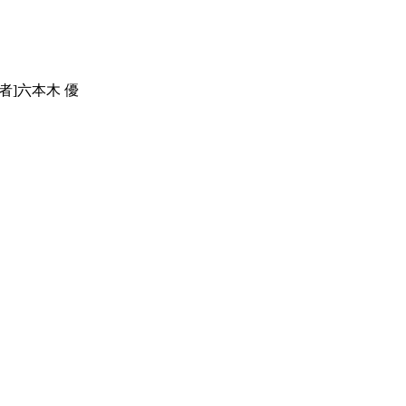
者]六本⽊ 優