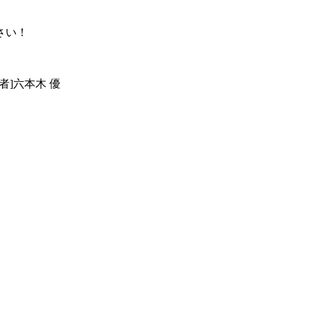
さい！
者]六本⽊ 優