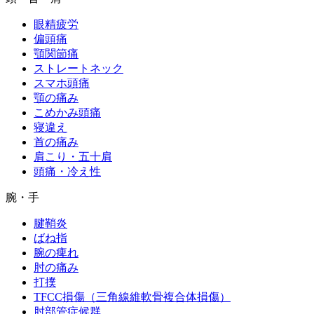
眼精疲労
偏頭痛
顎関節痛
ストレートネック
スマホ頭痛
顎の痛み
こめかみ頭痛
寝違え
首の痛み
肩こり・五十肩
頭痛・冷え性
腕・手
腱鞘炎
ばね指
腕の痺れ
肘の痛み
打撲
TFCC損傷（三角線維軟骨複合体損傷）
肘部管症候群