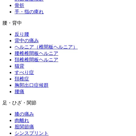
骨折
手・指の痺れ
腰・背中
反り腰
背中の痛み
ヘルニア（椎間板ヘルニア）
腰椎椎間板ヘルニア
頚椎椎間板ヘルニア
猫背
すべり症
頚椎症
胸郭出口症候群
腰痛
足・ひざ・関節
膝の痛み
肉離れ
股関節痛
シンスプリント