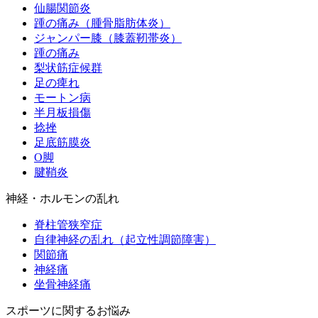
仙腸関節炎
踵の痛み（腫骨脂肪体炎）
ジャンパー膝（膝蓋靭帯炎）
踵の痛み
梨状筋症候群
足の痺れ
モートン病
半月板損傷
捻挫
足底筋膜炎
O脚
腱鞘炎
神経・ホルモンの乱れ
脊柱管狭窄症
自律神経の乱れ（起立性調節障害）
関節痛
神経痛
坐骨神経痛
スポーツに関するお悩み