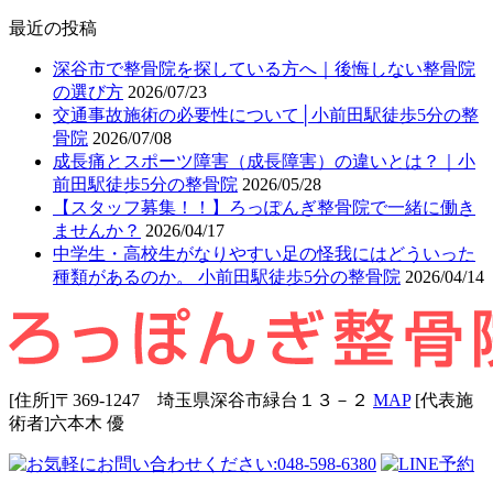
最近の投稿
深谷市で整骨院を探している方へ｜後悔しない整骨院
の選び方
2026/07/23
交通事故施術の必要性について│小前田駅徒歩5分の整
骨院
2026/07/08
成長痛とスポーツ障害（成長障害）の違いとは？｜小
前田駅徒歩5分の整骨院
2026/05/28
【スタッフ募集！！】ろっぽんぎ整骨院で一緒に働き
ませんか？
2026/04/17
中学生・高校生がなりやすい足の怪我にはどういった
種類があるのか。 小前田駅徒歩5分の整骨院
2026/04/14
[住所]〒369-1247 埼玉県深谷市緑台１３－２
MAP
[代表施
術者]六本⽊ 優