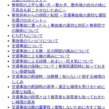
整骨院の上手な通い方 ～数か月、数年後の自分の体に
不具合を起こさせないために～
整形外科からの併院と転院 ～交通事故後の適切な通院
先選びのポイント～
交通事故に遭ったら｜事故後の適切な対応と整骨院で
の施術について
むち打ちについて
事故後のリハビリについて
交通事故について
交通事故による腕・足の関節の痛みについて
交通事故による膝の痛みについて
交通事故による頭痛・めまい・吐き気について
交通事故の保険について｜整骨院通院時に知っておき
たい基礎知識
交通事故の慰謝料・治療費｜知らないと損する補償の
しくみ
交通事故の慰謝料の基準～適正な補償を受けるために
必要な知識～
交通事故の賠償とは？被害者も加害者も知っておきた
い補償の基本
交通事故治療の重要性｜後悔しないために今すぐ知っ