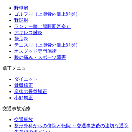
野球肩
ゴルフ肘（上腕骨内側上顆炎）
野球肘
ランナー膝（腸脛靭帯炎）
アキレス腱炎
鵞足炎
テニス肘（上腕骨外側上顆炎）
オスグッド専門施術
膝の痛み・スポーツ障害
矯正メニュー
ダイエット
骨盤矯正
産後の骨盤矯正
小顔矯正
交通事故治療
交通事故
整形外科からの併院と転院 ～交通事故後の適切な通院
先選びのポイント～