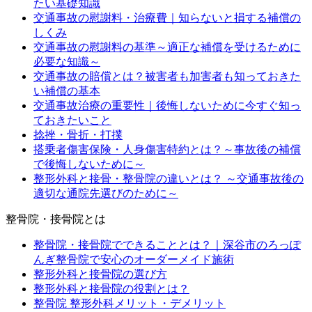
たい基礎知識
交通事故の慰謝料・治療費｜知らないと損する補償の
しくみ
交通事故の慰謝料の基準～適正な補償を受けるために
必要な知識～
交通事故の賠償とは？被害者も加害者も知っておきた
い補償の基本
交通事故治療の重要性｜後悔しないために今すぐ知っ
ておきたいこと
捻挫・骨折・打撲
搭乗者傷害保険・人身傷害特約とは？～事故後の補償
で後悔しないために～
整形外科と接骨・整骨院の違いとは？ ～交通事故後の
適切な通院先選びのために～
整骨院・接骨院とは
整骨院・接骨院でできることとは？｜深谷市のろっぽ
んぎ整骨院で安心のオーダーメイド施術
整形外科と接骨院の選び方
整形外科と接骨院の役割とは？
整骨院 整形外科メリット・デメリット