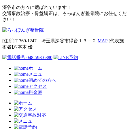
深谷市の方々に選ばれています！
交通事故治療・骨盤矯正は、ろっぽんぎ整骨院にお任せくだ
さい！
[住所]〒369-1247 埼玉県深谷市緑台１３－２
MAP
[代表施
術者]六本⽊ 優
ホーム
メニュー
初めての方へ
アクセス
料金表