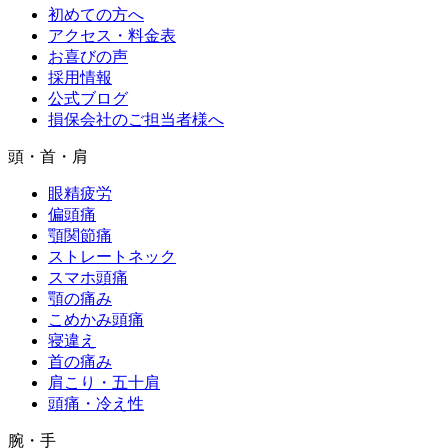
初めての方へ
アクセス・料金表
お喜びの声
採用情報
公式ブログ
損保会社のご担当者様へ
頭・首・肩
眼精疲労
偏頭痛
顎関節痛
ストレートネック
スマホ頭痛
顎の痛み
こめかみ頭痛
寝違え
首の痛み
肩こり・五十肩
頭痛・冷え性
腕・手