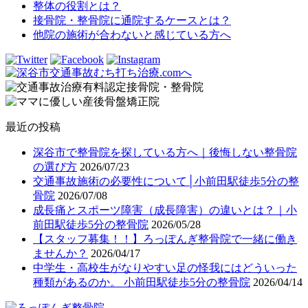
整体の役割とは？
接骨院・整骨院に通院するケースとは？
他院の施術が合わないと感じている方へ
最近の投稿
深谷市で整骨院を探している方へ｜後悔しない整骨院
の選び方
2026/07/23
交通事故施術の必要性について│小前田駅徒歩5分の整
骨院
2026/07/08
成長痛とスポーツ障害（成長障害）の違いとは？｜小
前田駅徒歩5分の整骨院
2026/05/28
【スタッフ募集！！】ろっぽんぎ整骨院で一緒に働き
ませんか？
2026/04/17
中学生・高校生がなりやすい足の怪我にはどういった
種類があるのか。 小前田駅徒歩5分の整骨院
2026/04/14