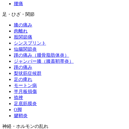
腰痛
足・ひざ・関節
膝の痛み
肉離れ
股関節痛
シンスプリント
仙腸関節炎
踵の痛み（腫骨脂肪体炎）
ジャンパー膝（膝蓋靭帯炎）
踵の痛み
梨状筋症候群
足の痺れ
モートン病
半月板損傷
捻挫
足底筋膜炎
O脚
腱鞘炎
神経・ホルモンの乱れ