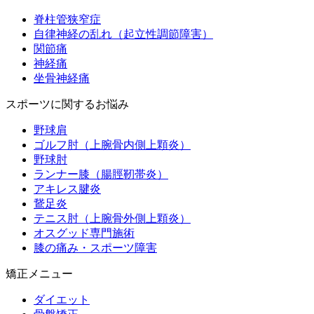
脊柱管狭窄症
自律神経の乱れ（起立性調節障害）
関節痛
神経痛
坐骨神経痛
スポーツに関するお悩み
野球肩
ゴルフ肘（上腕骨内側上顆炎）
野球肘
ランナー膝（腸脛靭帯炎）
アキレス腱炎
鵞足炎
テニス肘（上腕骨外側上顆炎）
オスグッド専門施術
膝の痛み・スポーツ障害
矯正メニュー
ダイエット