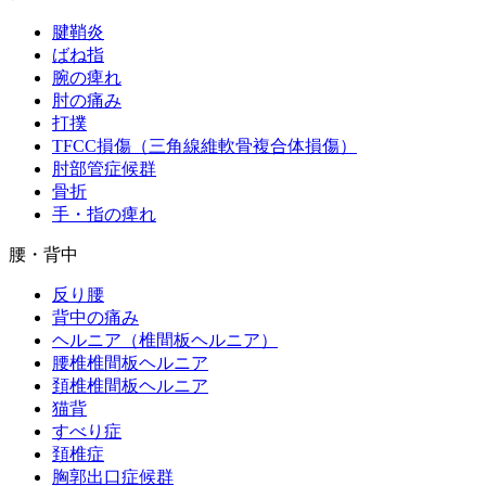
腱鞘炎
ばね指
腕の痺れ
肘の痛み
打撲
TFCC損傷（三角線維軟骨複合体損傷）
肘部管症候群
骨折
手・指の痺れ
腰・背中
反り腰
背中の痛み
ヘルニア（椎間板ヘルニア）
腰椎椎間板ヘルニア
頚椎椎間板ヘルニア
猫背
すべり症
頚椎症
胸郭出口症候群