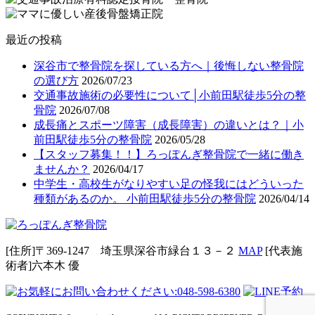
最近の投稿
深谷市で整骨院を探している方へ｜後悔しない整骨院
の選び方
2026/07/23
交通事故施術の必要性について│小前田駅徒歩5分の整
骨院
2026/07/08
成長痛とスポーツ障害（成長障害）の違いとは？｜小
前田駅徒歩5分の整骨院
2026/05/28
【スタッフ募集！！】ろっぽんぎ整骨院で一緒に働き
ませんか？
2026/04/17
中学生・高校生がなりやすい足の怪我にはどういった
種類があるのか。 小前田駅徒歩5分の整骨院
2026/04/14
[住所]〒369-1247 埼玉県深谷市緑台１３－２
MAP
[代表施
術者]六本⽊ 優