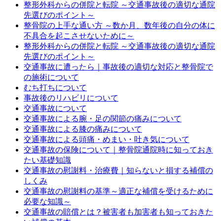
整形外科からの併院と転院 ～交通事故後の適切な通院
先選びのポイント～
整骨院の上手な通い方 ～数か月、数年後の自分の体に
不具合を起こさせないために～
整形外科からの併院と転院 ～交通事故後の適切な通院
先選びのポイント～
交通事故に遭ったら｜事故後の適切な対応と整骨院で
の施術について
むち打ちについて
事故後のリハビリについて
交通事故について
交通事故による腕・足の関節の痛みについて
交通事故による膝の痛みについて
交通事故による頭痛・めまい・吐き気について
交通事故の保険について｜整骨院通院時に知っておき
たい基礎知識
交通事故の慰謝料・治療費｜知らないと損する補償の
しくみ
交通事故の慰謝料の基準～適正な補償を受けるために
必要な知識～
交通事故の賠償とは？被害者も加害者も知っておきた