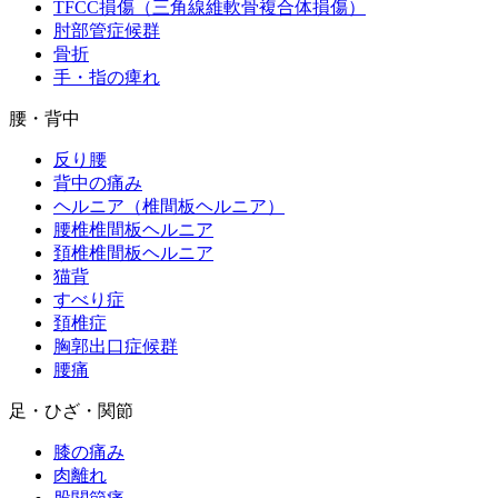
TFCC損傷（三角線維軟骨複合体損傷）
肘部管症候群
骨折
手・指の痺れ
腰・背中
反り腰
背中の痛み
ヘルニア（椎間板ヘルニア）
腰椎椎間板ヘルニア
頚椎椎間板ヘルニア
猫背
すべり症
頚椎症
胸郭出口症候群
腰痛
足・ひざ・関節
膝の痛み
肉離れ