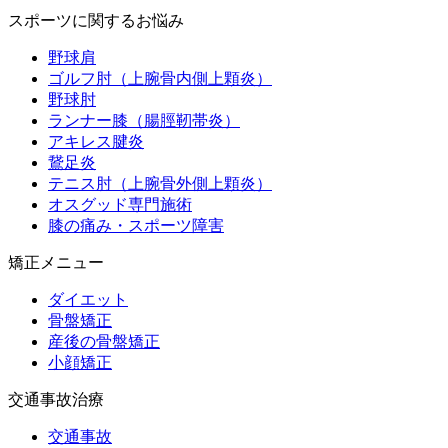
スポーツに関するお悩み
野球肩
ゴルフ肘（上腕骨内側上顆炎）
野球肘
ランナー膝（腸脛靭帯炎）
アキレス腱炎
鵞足炎
テニス肘（上腕骨外側上顆炎）
オスグッド専門施術
膝の痛み・スポーツ障害
矯正メニュー
ダイエット
骨盤矯正
産後の骨盤矯正
小顔矯正
交通事故治療
交通事故