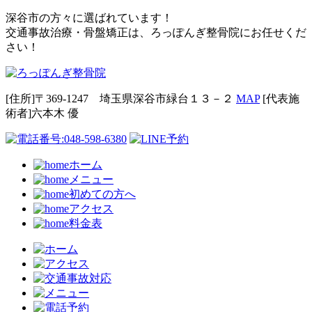
深谷市の方々に選ばれています！
交通事故治療・骨盤矯正は、ろっぽんぎ整骨院にお任せくだ
さい！
[住所]〒369-1247 埼玉県深谷市緑台１３－２
MAP
[代表施
術者]六本⽊ 優
ホーム
メニュー
初めての方へ
アクセス
料金表