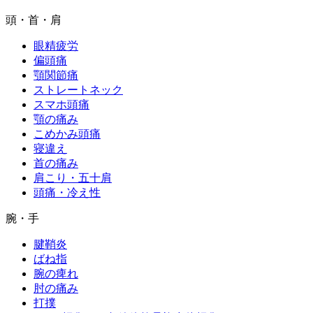
頭・首・肩
眼精疲労
偏頭痛
顎関節痛
ストレートネック
スマホ頭痛
顎の痛み
こめかみ頭痛
寝違え
首の痛み
肩こり・五十肩
頭痛・冷え性
腕・手
腱鞘炎
ばね指
腕の痺れ
肘の痛み
打撲