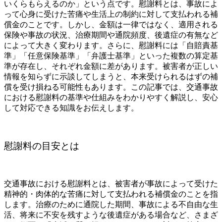
いくらもらえるのか」という点です。慰謝料とは、事故によ
って心身に受けた苦痛や生活上の制約に対して支払われる補
償金のことです。しかし、金額は一律ではなく、適用される
保険や事故の状況、治療期間や通院頻度、後遺症の有無など
によって大きく変わります。さらに、慰謝料には「自賠責基
準」「任意保険基準」「弁護士基準」といった複数の算定基
準が存在し、それぞれ金額に差があります。被害者が正しい
情報を知らずに示談してしまうと、本来受けられるはずの補
償を受け損ねる可能性もあります。この記事では、交通事故
における慰謝料の基準や仕組みをわかりやすく解説し、安心
して対応できる知識をお伝えします。
慰謝料の目安とは
交通事故における慰謝料とは、被害者が事故によって受けた
精神的・肉体的な苦痛に対して支払われる補償金のことを指
します。治療のために通院した期間、事故による不自由な生
活、将来に不安を残すような後遺症がある場合など、さまざ