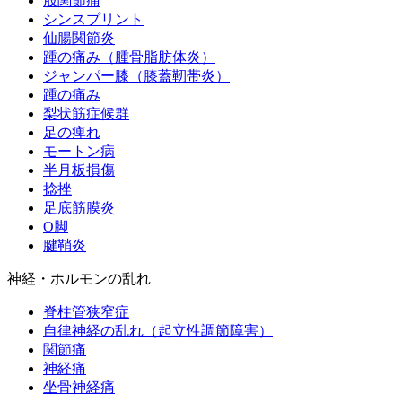
股関節痛
シンスプリント
仙腸関節炎
踵の痛み（腫骨脂肪体炎）
ジャンパー膝（膝蓋靭帯炎）
踵の痛み
梨状筋症候群
足の痺れ
モートン病
半月板損傷
捻挫
足底筋膜炎
O脚
腱鞘炎
神経・ホルモンの乱れ
脊柱管狭窄症
自律神経の乱れ（起立性調節障害）
関節痛
神経痛
坐骨神経痛