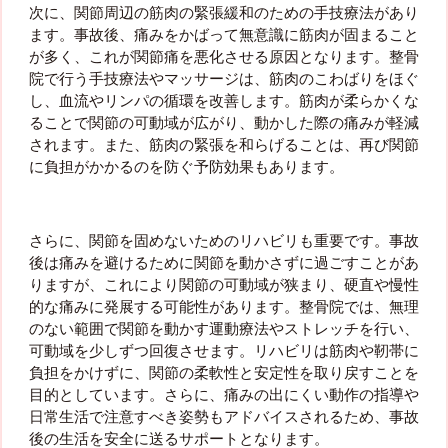
次に、関節周辺の筋肉の緊張緩和のための手技療法があり
ます。事故後、痛みをかばって無意識に筋肉が固まること
が多く、これが関節痛を悪化させる原因となります。整骨
院で行う手技療法やマッサージは、筋肉のこわばりをほぐ
し、血流やリンパの循環を改善します。筋肉が柔らかくな
ることで関節の可動域が広がり、動かした際の痛みが軽減
されます。また、筋肉の緊張を和らげることは、再び関節
に負担がかかるのを防ぐ予防効果もあります。
さらに、関節を固めないためのリハビリも重要です。事故
後は痛みを避けるために関節を動かさずに過ごすことがあ
りますが、これにより関節の可動域が狭まり、硬直や慢性
的な痛みに発展する可能性があります。整骨院では、無理
のない範囲で関節を動かす運動療法やストレッチを行い、
可動域を少しずつ回復させます。リハビリは筋肉や靭帯に
負担をかけずに、関節の柔軟性と安定性を取り戻すことを
目的としています。さらに、痛みの出にくい動作の指導や
日常生活で注意すべき姿勢もアドバイスされるため、事故
後の生活を安全に送るサポートとなります。