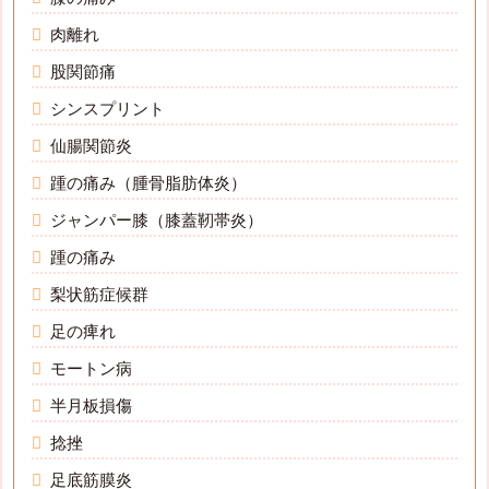
肉離れ
股関節痛
シンスプリント
仙腸関節炎
踵の痛み（腫骨脂肪体炎）
ジャンパー膝（膝蓋靭帯炎）
踵の痛み
梨状筋症候群
足の痺れ
モートン病
半月板損傷
捻挫
足底筋膜炎