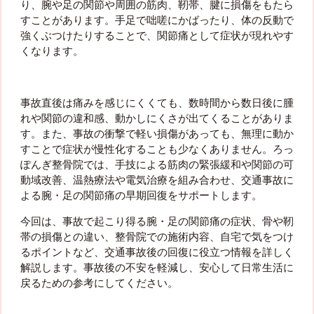
り、腕や足の関節や周囲の筋肉、靭帯、腱に損傷をもたら
すことがあります。手足で咄嗟にかばったり、体の反動で
強くぶつけたりすることで、関節痛として症状が現れやす
くなります。
事故直後は痛みを感じにくくても、数時間から数日後に腫
れや関節の違和感、動かしにくさが出てくることがありま
す。また、事故の衝撃で軽い損傷があっても、無理に動か
すことで症状が慢性化することも少なくありません。ろっ
ぽんぎ整骨院では、手技による筋肉の緊張緩和や関節の可
動域改善、温熱療法や電気治療を組み合わせ、交通事故に
よる腕・足の関節痛の早期回復をサポートします。
今回は、事故で起こり得る腕・足の関節痛の症状、骨や靭
帯の損傷との違い、整骨院での施術内容、自宅で気をつけ
るポイントなど、交通事故後の回復に役立つ情報を詳しく
解説します。事故後の不安を軽減し、安心して日常生活に
戻るための参考にしてください。