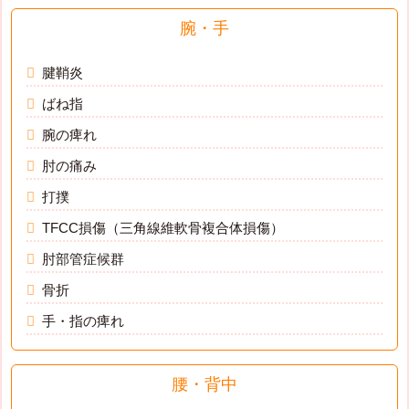
腕・手
腱鞘炎
ばね指
腕の痺れ
肘の痛み
打撲
TFCC損傷（三角線維軟骨複合体損傷）
肘部管症候群
骨折
手・指の痺れ
腰・背中