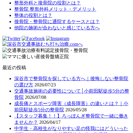
整形外科と接骨院の役割とは？
整骨院 整形外科メリット・デメリット
整体の役割とは？
接骨院・整骨院に通院するケースとは？
他院の施術が合わないと感じている方へ
最近の投稿
深谷市で整骨院を探している方へ｜後悔しない整骨院
の選び方
2026/07/23
交通事故施術の必要性について│小前田駅徒歩5分の整
骨院
2026/07/08
成長痛とスポーツ障害（成長障害）の違いとは？｜小
前田駅徒歩5分の整骨院
2026/05/28
【スタッフ募集！！】ろっぽんぎ整骨院で一緒に働き
ませんか？
2026/04/17
中学生・高校生がなりやすい足の怪我にはどういった