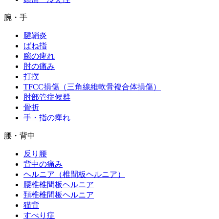
腕・手
腱鞘炎
ばね指
腕の痺れ
肘の痛み
打撲
TFCC損傷（三角線維軟骨複合体損傷）
肘部管症候群
骨折
手・指の痺れ
腰・背中
反り腰
背中の痛み
ヘルニア（椎間板ヘルニア）
腰椎椎間板ヘルニア
頚椎椎間板ヘルニア
猫背
すべり症