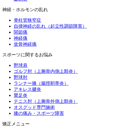
神経・ホルモンの乱れ
脊柱管狭窄症
自律神経の乱れ（起立性調節障害）
関節痛
神経痛
坐骨神経痛
スポーツに関するお悩み
野球肩
ゴルフ肘（上腕骨内側上顆炎）
野球肘
ランナー膝（腸脛靭帯炎）
アキレス腱炎
鵞足炎
テニス肘（上腕骨外側上顆炎）
オスグッド専門施術
膝の痛み・スポーツ障害
矯正メニュー