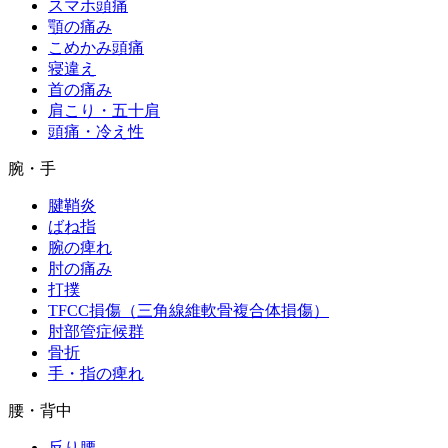
スマホ頭痛
顎の痛み
こめかみ頭痛
寝違え
首の痛み
肩こり・五十肩
頭痛・冷え性
腕・手
腱鞘炎
ばね指
腕の痺れ
肘の痛み
打撲
TFCC損傷（三角線維軟骨複合体損傷）
肘部管症候群
骨折
手・指の痺れ
腰・背中
反り腰