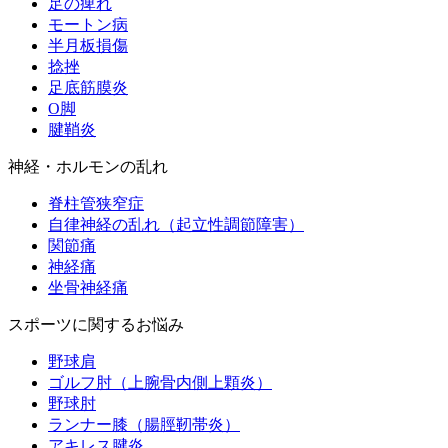
足の痺れ
モートン病
半月板損傷
捻挫
足底筋膜炎
O脚
腱鞘炎
神経・ホルモンの乱れ
脊柱管狭窄症
自律神経の乱れ（起立性調節障害）
関節痛
神経痛
坐骨神経痛
スポーツに関するお悩み
野球肩
ゴルフ肘（上腕骨内側上顆炎）
野球肘
ランナー膝（腸脛靭帯炎）
アキレス腱炎