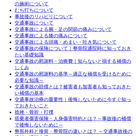
の施術について
むち打ちについて
事故後のリハビリについて
交通事故について
交通事故による腕・足の関節の痛みについて
交通事故による膝の痛みについて
交通事故による頭痛・めまい・吐き気について
交通事故の保険について｜整骨院通院時に知っておき
たい基礎知識
交通事故の慰謝料・治療費｜知らないと損する補償の
しくみ
交通事故の慰謝料の基準～適正な補償を受けるために
必要な知識～
交通事故の賠償とは？被害者も加害者も知っておきた
い補償の基本
交通事故治療の重要性｜後悔しないために今すぐ知っ
ておきたいこと
捻挫・骨折・打撲
搭乗者傷害保険・人身傷害特約とは？～事故後の補償
で後悔しないために～
整形外科と接骨・整骨院の違いとは？ ～交通事故後の