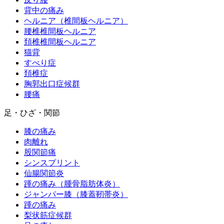
背中の痛み
ヘルニア（椎間板ヘルニア）
腰椎椎間板ヘルニア
頚椎椎間板ヘルニア
猫背
すべり症
頚椎症
胸郭出口症候群
腰痛
足・ひざ・関節
膝の痛み
肉離れ
股関節痛
シンスプリント
仙腸関節炎
踵の痛み（腫骨脂肪体炎）
ジャンパー膝（膝蓋靭帯炎）
踵の痛み
梨状筋症候群