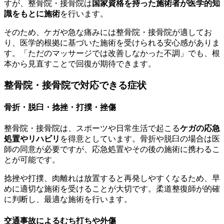
すが、整骨院・接骨院は
国家資格を持った施術者が医学的知
識をもとに施術
を行います。
そのため、ケガや急な痛みには整骨院・接骨院が適してお
り、医学的根拠に基づいた施術を受けられる安心感がありま
す。「ただのマッサージでは改善しなかった不調」でも、根
本から見直すことで回復が期待できます。
整骨院・接骨院で対応できる症状
骨折・脱臼・捻挫・打撲・挫傷
整骨院・接骨院は、スポーツや日常生活で起こる
ケガの応急
処置やリハビリ
を得意としています。骨折や脱臼の場合は医
師の同意が必要ですが、応急処置やその後の施術に携わるこ
とが可能です。
捻挫や打撲、肉離れは放置すると再発しやすくなるため、早
めに適切な施術を受けることが大切です。柔道整復師が的確
に判断し、最適な施術を行います。
交通事故によるむち打ちや外傷