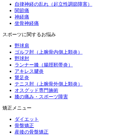
自律神経の乱れ（起立性調節障害）
関節痛
神経痛
坐骨神経痛
スポーツに関するお悩み
野球肩
ゴルフ肘（上腕骨内側上顆炎）
野球肘
ランナー膝（腸脛靭帯炎）
アキレス腱炎
鵞足炎
テニス肘（上腕骨外側上顆炎）
オスグッド専門施術
膝の痛み・スポーツ障害
矯正メニュー
ダイエット
骨盤矯正
産後の骨盤矯正