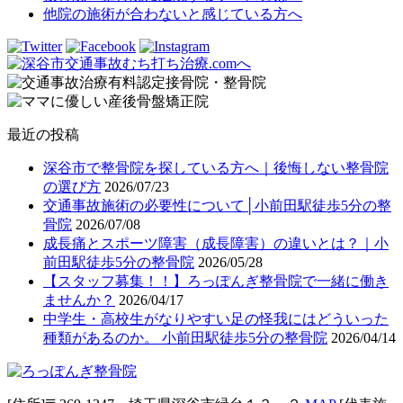
他院の施術が合わないと感じている方へ
最近の投稿
深谷市で整骨院を探している方へ｜後悔しない整骨院
の選び方
2026/07/23
交通事故施術の必要性について│小前田駅徒歩5分の整
骨院
2026/07/08
成長痛とスポーツ障害（成長障害）の違いとは？｜小
前田駅徒歩5分の整骨院
2026/05/28
【スタッフ募集！！】ろっぽんぎ整骨院で一緒に働き
ませんか？
2026/04/17
中学生・高校生がなりやすい足の怪我にはどういった
種類があるのか。 小前田駅徒歩5分の整骨院
2026/04/14