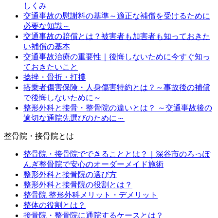
しくみ
交通事故の慰謝料の基準～適正な補償を受けるために
必要な知識～
交通事故の賠償とは？被害者も加害者も知っておきた
い補償の基本
交通事故治療の重要性｜後悔しないために今すぐ知っ
ておきたいこと
捻挫・骨折・打撲
搭乗者傷害保険・人身傷害特約とは？～事故後の補償
で後悔しないために～
整形外科と接骨・整骨院の違いとは？ ～交通事故後の
適切な通院先選びのために～
整骨院・接骨院とは
整骨院・接骨院でできることとは？｜深谷市のろっぽ
んぎ整骨院で安心のオーダーメイド施術
整形外科と接骨院の選び方
整形外科と接骨院の役割とは？
整骨院 整形外科メリット・デメリット
整体の役割とは？
接骨院・整骨院に通院するケースとは？