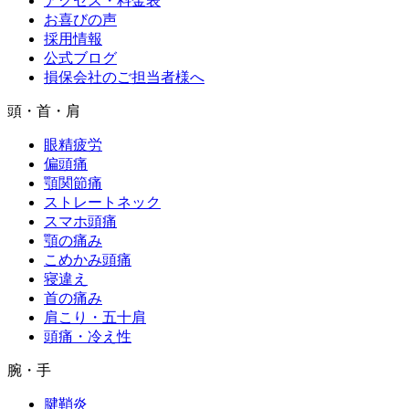
アクセス・料金表
お喜びの声
採用情報
公式ブログ
損保会社のご担当者様へ
頭・首・肩
眼精疲労
偏頭痛
顎関節痛
ストレートネック
スマホ頭痛
顎の痛み
こめかみ頭痛
寝違え
首の痛み
肩こり・五十肩
頭痛・冷え性
腕・手
腱鞘炎