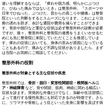
違いを理解するならば、『痺れや脱力感、明らかにぶつけ
た、ひねった痛みではないとき』は整形外科、『スポーツや
日常でひねった、ぶつけた、昔からの肩こりや腰痛』は整骨
院といった判断をするとスムーズになります。これにより治
療の遅れを防ぎ、余計な通院や費用を減らすことができま
す。骨折や脱臼など重症な症状は必ず整形外科の診断が必要
ですが、後々、整形外科と整骨院の連携をうまくいかせるた
めにも先に整骨院に来院していただくことを推奨していま
す。痺れの症状においても、身体の歪みが原因になっている
こともあるので、痛みなど不調な症状がありましたら、まず
は当院へお気軽にご相談してください。
整形外科の役割
整形外科が対象とする主な症状や疾患
整形外科では、
骨折・脱臼・変形性関節症・椎間板ヘルニ
ア・神経障害
など、骨や関節、筋肉、神経に関わる幅広い
症状を診ます。突発的な外傷だけでなく、加齢や生活習慣に
よって進行する慢性疾患にも対応できるのが特徴です。さら
に、リウマチや骨粗しょう症といった全身に影響を及ぼす病