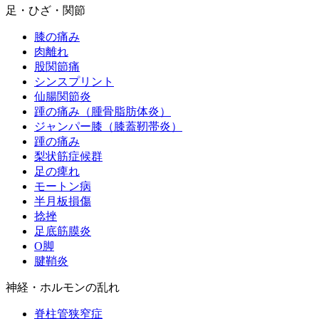
足・ひざ・関節
膝の痛み
肉離れ
股関節痛
シンスプリント
仙腸関節炎
踵の痛み（腫骨脂肪体炎）
ジャンパー膝（膝蓋靭帯炎）
踵の痛み
梨状筋症候群
足の痺れ
モートン病
半月板損傷
捻挫
足底筋膜炎
O脚
腱鞘炎
神経・ホルモンの乱れ
脊柱管狭窄症