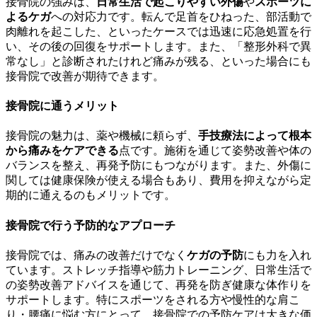
接骨院の強みは、
日常生活で起こりやすい外傷
や
スポーツに
よるケガ
への対応力です。転んで足首をひねった、部活動で
肉離れを起こした、といったケースでは迅速に応急処置を行
い、その後の回復をサポートします。また、「整形外科で異
常なし」と診断されたけれど痛みが残る、といった場合にも
接骨院で改善が期待できます。
接骨院に通うメリット
接骨院の魅力は、薬や機械に頼らず、
手技療法によって根本
から痛みをケアできる
点です。施術を通じて姿勢改善や体の
バランスを整え、再発予防にもつながります。また、外傷に
関しては健康保険が使える場合もあり、費用を抑えながら定
期的に通えるのもメリットです。
接骨院で行う予防的なアプローチ
接骨院では、痛みの改善だけでなく
ケガの予防
にも力を入れ
ています。ストレッチ指導や筋力トレーニング、日常生活で
の姿勢改善アドバイスを通じて、再発を防ぎ健康な体作りを
サポートします。特にスポーツをされる方や慢性的な肩こ
り・腰痛に悩む方にとって、接骨院での予防ケアは大きな価