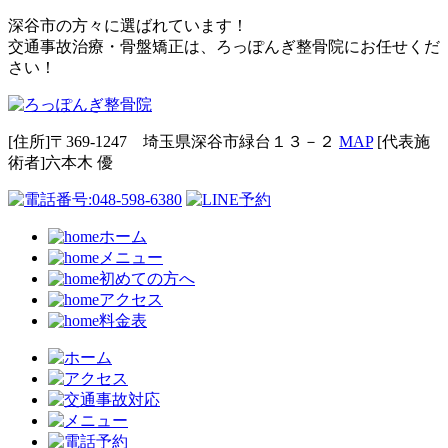
深谷市の方々に選ばれています！
交通事故治療・骨盤矯正は、ろっぽんぎ整骨院にお任せくだ
さい！
[住所]〒369-1247 埼玉県深谷市緑台１３－２
MAP
[代表施
術者]六本⽊ 優
ホーム
メニュー
初めての方へ
アクセス
料金表