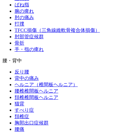
ばね指
腕の痺れ
肘の痛み
打撲
TFCC損傷（三角線維軟骨複合体損傷）
肘部管症候群
骨折
手・指の痺れ
腰・背中
反り腰
背中の痛み
ヘルニア（椎間板ヘルニア）
腰椎椎間板ヘルニア
頚椎椎間板ヘルニア
猫背
すべり症
頚椎症
胸郭出口症候群
腰痛