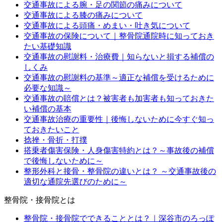
交通事故による腕・足の関節の痛みについて
交通事故による膝の痛みについて
交通事故による頭痛・めまい・吐き気について
交通事故の保険について｜整骨院通院時に知っておき
たい基礎知識
交通事故の慰謝料・治療費｜知らないと損する補償の
しくみ
交通事故の慰謝料の基準～適正な補償を受けるために
必要な知識～
交通事故の賠償とは？被害者も加害者も知っておきた
い補償の基本
交通事故治療の重要性｜後悔しないために今すぐ知っ
ておきたいこと
捻挫・骨折・打撲
搭乗者傷害保険・人身傷害特約とは？～事故後の補償
で後悔しないために～
整形外科と接骨・整骨院の違いとは？ ～交通事故後の
適切な通院先選びのために～
整骨院・接骨院とは
整骨院・接骨院でできることとは？｜深谷市のろっぽ