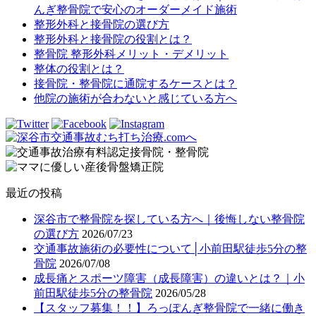
んぎ整骨院で安心のオーダーメイド施術
整形外科と接骨院の選び方
整形外科と接骨院の役割とは？
整骨院 整形外科メリット・デメリット
整体の役割とは？
接骨院・整骨院に通院するケースとは？
他院の施術が合わないと感じている方へ
最近の投稿
深谷市で整骨院を探している方へ｜後悔しない整骨院
の選び方
2026/07/23
交通事故施術の必要性について│小前田駅徒歩5分の整
骨院
2026/07/08
成長痛とスポーツ障害（成長障害）の違いとは？｜小
前田駅徒歩5分の整骨院
2026/05/28
【スタッフ募集！！】ろっぽんぎ整骨院で一緒に働き