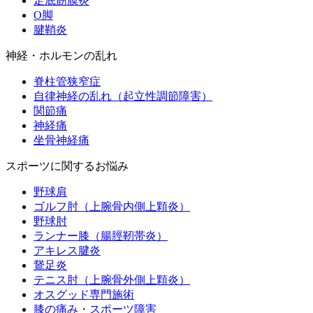
足底筋膜炎
O脚
腱鞘炎
神経・ホルモンの乱れ
脊柱管狭窄症
自律神経の乱れ（起立性調節障害）
関節痛
神経痛
坐骨神経痛
スポーツに関するお悩み
野球肩
ゴルフ肘（上腕骨内側上顆炎）
野球肘
ランナー膝（腸脛靭帯炎）
アキレス腱炎
鵞足炎
テニス肘（上腕骨外側上顆炎）
オスグッド専門施術
膝の痛み・スポーツ障害