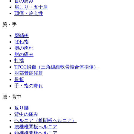
首の痛み
肩こり・五十肩
頭痛・冷え性
腕・手
腱鞘炎
ばね指
腕の痺れ
肘の痛み
打撲
TFCC損傷（三角線維軟骨複合体損傷）
肘部管症候群
骨折
手・指の痺れ
腰・背中
反り腰
背中の痛み
ヘルニア（椎間板ヘルニア）
腰椎椎間板ヘルニア
頚椎椎間板ヘルニア