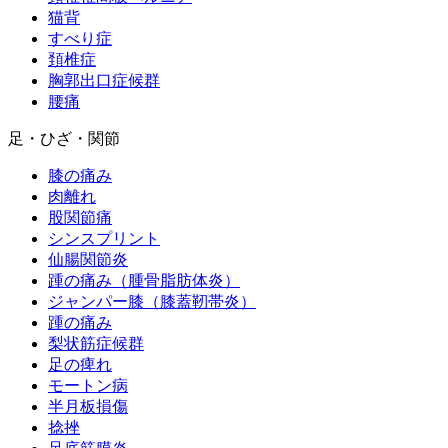
猫背
すべり症
頚椎症
胸郭出口症候群
腰痛
足・ひざ・関節
膝の痛み
肉離れ
股関節痛
シンスプリント
仙腸関節炎
踵の痛み（腫骨脂肪体炎）
ジャンパー膝（膝蓋靭帯炎）
踵の痛み
梨状筋症候群
足の痺れ
モートン病
半月板損傷
捻挫