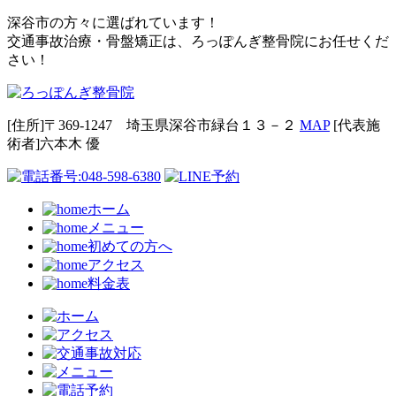
深谷市の方々に選ばれています！
交通事故治療・骨盤矯正は、ろっぽんぎ整骨院にお任せくだ
さい！
[住所]〒369-1247 埼玉県深谷市緑台１３－２
MAP
[代表施
術者]六本⽊ 優
ホーム
メニュー
初めての方へ
アクセス
料金表