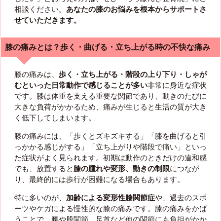
相談ください。
あなたの膝のお悩みを根本からサポートさ
せていただきます。
膝の痛みとは？歩く・曲げる・立ち上がる時の不快な痛み
膝の痛みは、
歩く・立ち上がる・階段の上り下り・しゃが
むといった日常動作で感じることが多い
非常に身近な症状
です。膝は体重を支える重要な関節であり、動きのたびに
大きな負荷がかかるため、痛みが生じると生活の質が大き
く低下してしまいます。
膝の痛みには、「歩くとズキズキする」「膝を曲げると引
っかかる感じがする」「立ち上がりや階段で痛い」といっ
た症状がよく見られます。初期は動作のときだけの違和感
でも、放置すると
膝の腫れや変形、動きの制限
につなが
り、最終的には歩行が困難になる場合もあります。
特に多いのが、
加齢による変形性膝関節症
や、過去のスポ
ーツやケガによる慢性的な膝の痛みです。膝の痛みをかば
うことで、腰や股関節、足首など他の関節にも負担がかか