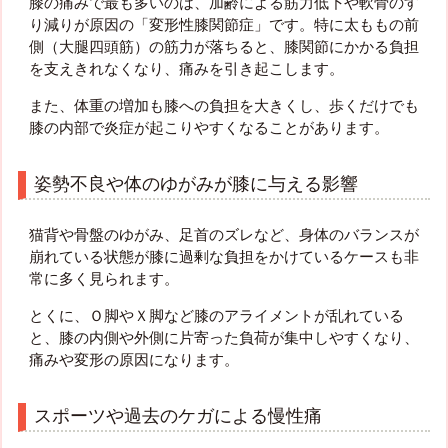
膝の痛みで最も多いのは、加齢による筋力低下や軟骨のす
り減りが原因の「変形性膝関節症」です。特に太ももの前
側（大腿四頭筋）の筋力が落ちると、膝関節にかかる負担
を支えきれなくなり、痛みを引き起こします。
また、体重の増加も膝への負担を大きくし、歩くだけでも
膝の内部で炎症が起こりやすくなることがあります。
姿勢不良や体のゆがみが膝に与える影響
猫背や骨盤のゆがみ、足首のズレなど、身体のバランスが
崩れている状態が膝に過剰な負担をかけているケースも非
常に多く見られます。
とくに、Ｏ脚やＸ脚など膝のアライメントが乱れている
と、膝の内側や外側に片寄った負荷が集中しやすくなり、
痛みや変形の原因になります。
スポーツや過去のケガによる慢性痛