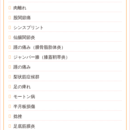
肉離れ
股関節痛
シンスプリント
仙腸関節炎
踵の痛み（腫骨脂肪体炎）
ジャンパー膝（膝蓋靭帯炎）
踵の痛み
梨状筋症候群
足の痺れ
モートン病
半月板損傷
捻挫
足底筋膜炎