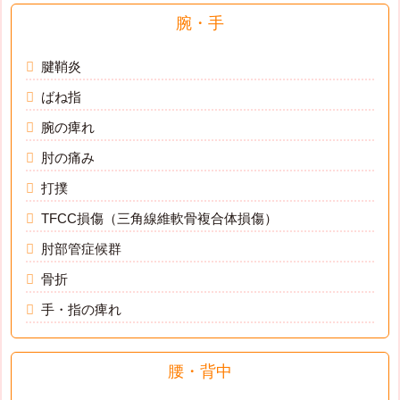
腕・手
腱鞘炎
ばね指
腕の痺れ
肘の痛み
打撲
TFCC損傷（三角線維軟骨複合体損傷）
肘部管症候群
骨折
手・指の痺れ
腰・背中