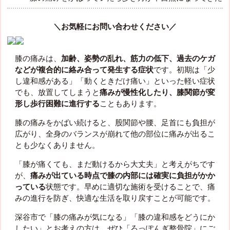
＼お気軽にお問い合わせください／
膝の痛みは、
加齢、姿勢の乱れ、筋力の低下、過去のケガ
などが複合的に絡み合って発生する症状
です。初期は「少
し違和感がある」「動くときだけ痛い」といった軽い症状
でも、放置してしまうと
痛みが慢性化したり、膝関節が変
形し歩行困難に進行する
こともあります。
膝の痛みをかばい続けると、股関節や腰、足首にも負担が
広がり、全身のバランスが崩れて他の部位に痛みが出るこ
とも少なくありません。
「膝が痛くても、まだ動けるから大丈夫」と考えがちです
が、
痛みが出ている時点で膝の内部には確実に負担がかか
っている
状態です。早めに適切な施術を受けることで、痛
みの進行を防ぎ、快適な生活を取り戻すことが可能です。
深谷市で「膝の痛みが気になる」「膝の違和感をどうにか
したい」とお考えの方は、ぜひ「ろっぽんぎ整骨院」にご